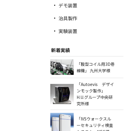
デモ装置
治具製作
実験装置
新着実績
「鞍型コイル用3D巻
線機」 九州大学様
「Autoevis デザイ
ンモック製作」
H.U.グループ中央研
究所様
「IVSウォークスル
ーセキュリティ検査